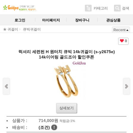
카테고리
검색
로그인
마이페이지
장바구니
관심상품
★ 귀걸이
큐빅귀걸이
Recent
0
럭셔리 세련된 H 원터치 큐빅 14k귀걸이 (s-y2675e)
14k이어링 골드조아 할인쿠폰
상세보기
상품가 :
714,000원
적립금:1%
배송비 :
(조건)
!