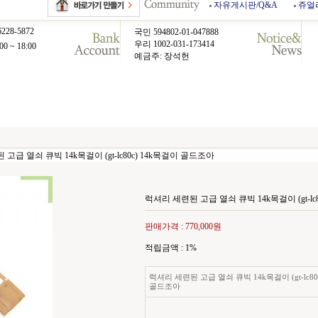
자유게시판/Q&A
쥬얼
6228-5872
국민 594802-01-047888
우리 1002-031-173414
00 ~ 18:00
예금주: 장석헌
고급 열쇠 큐빅 14k목걸이 (gt-lc80c) 14k목걸이 골드조아
럭셔리 세련된 고급 열쇠 큐빅 14k목걸이 (gt-lc
판매가격 :
770,000원
적립금액 :
1%
럭셔리 세련된 고급 열쇠 큐빅 14k목걸이 (gt-lc80
골드조아