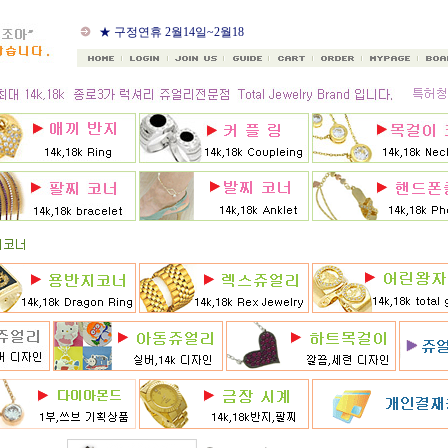
★ 구정연휴 2월14일~2월18
일
★ 골드조아 앱 출시기념
★ 선택사항에 18k주문시
★ 8月 행사 12% 대박할인쿠
폰 행사
★ 8월 카드 무이자할부