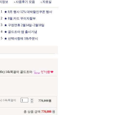
리정보
사용후기 모음
자료실
1
★ 8月 행사 12% 대박할인쿠폰 행사
2
★ 8월 카드 무이자할부
3
★ 구정연휴 2월14일~2월18일
4
★ 골드조아 앱 출시기념
5
★ 선택사항에 18k주문시
80c) 14k목걸이 골드조아
c) 14k목걸이
770,000
원
총 상품 금액
770,000
원